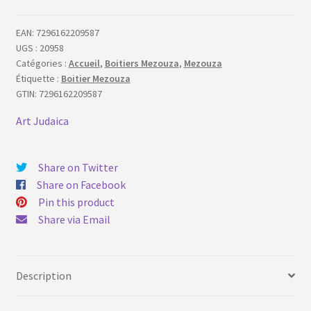
EAN:
7296162209587
UGS :
20958
Catégories :
Accueil
,
Boitiers Mezouza
,
Mezouza
Étiquette :
Boitier Mezouza
GTIN:
7296162209587
Art Judaica
Share on Twitter
Share on Facebook
Pin this product
Share via Email
Description