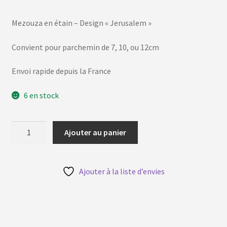
Mezouza en étain – Design « Jerusalem »
Convient pour parchemin de 7, 10, ou 12cm
Envoi rapide depuis la France
6 en stock
quantité
Ajouter au panier
de
Mezouza
Jerusalem
Ajouter à la liste d’envies
en
étain