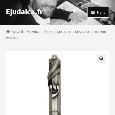
Ejudaica.fr
Aller
Aller
Menu
à
au
la
contenu
navigation
Accueil
Mezouza
Boitiers Mezouza
Mezouza Jerusalem
ir
en étain
u
nt