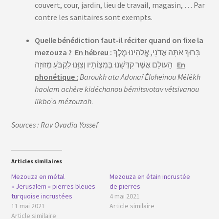
couvert, cour, jardin, lieu de travail, magasin, … Par
contre les sanitaires sont exempts.
Quelle bénédiction faut-il réciter quand on fixe la
mezouza ?
En hébreu :
בָּרוּךְ אַתָּה אֲדֹנָי, אֱלהֵינוּ מֶלֶךְ
הָעולָם אֲשֶׁר קִדְּשָׁנוּ בְּמִצְוֹתָיו וְצִוָּנוּ לִקְבֹּעַ מְזוּזָה
En
phonétique :
Baroukh ata Adonaï Éloheinou Mélèkh
haolam achère kidéchanou bémitsvotav vétsivanou
likbo’a mézouzah
.
Sources : Rav Ovadia Yossef
Articles similaires
Mezouza en métal
Mezouza en étain incrustée
« Jerusalem » pierres bleues
de pierres
turquoise incrustées
4 mai 2021
11 mai 2021
Article similaire
Article similaire